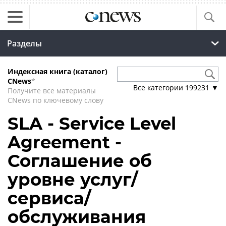
Разделы
Индексная книга (каталог)
CNews
*
Все категории
199231
▼
Получите все материалы
CNews по ключевому слову
SLA - Service Level
Agreement -
Соглашение об
уровне услуг/
сервиса/
обслуживания