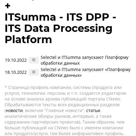
+
ITSumma - ITS DPP -
ITS Data Processing
Platform
Selectel и ITSumma запускают Платформу
19.10.2022
обработки данных
Selectel и ITSumma запускают «Платформу
18.10.2022
обработки данных»
* Страница-профиль компании, системы (продукта или
услуги), технологии, персоны и т.п. создается редактором
на основе анализа архива публикаций портала CNews.
Обрабатываются тексты всех редакционных разделов
(
новости
, включая "Главные новости",
статьи
,
аналитические обзоры рынков, интервью, а также
содержание партнёрских проектов). Таким образом, чем
больше публикаций на CNews было с именем компании
или продукта/услуги, тем более информативен профиль.