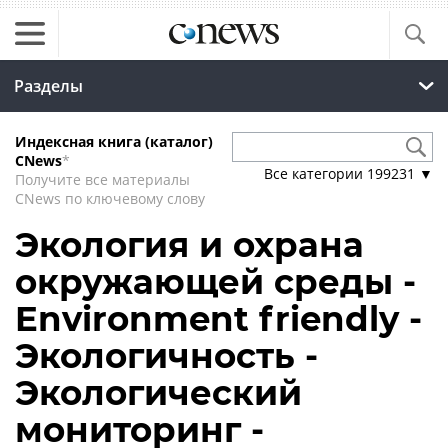
Разделы
Индексная книга (каталог)
CNews
*
Все категории
199231
▼
Получите все материалы
CNews по ключевому слову
Экология и охрана
окружающей среды -
Environment friendly -
Экологичность -
Экологический
мониторинг -