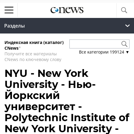
Разделы
Индексная книга (каталог)
CNews
*
Все категории
199124
▼
Получите все материалы
CNews по ключевому слову
NYU - New York
University - Нью-
Йоркский
университет -
Polytechnic Institute of
New York University -