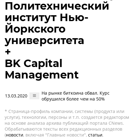
Политехнический
институт Нью-
Йоркского
университета
+
BK Capital
Management
На рынке биткоина обвал. Курс
13.03.2020
обрушился более чем на 50%
* Страница-профиль компании, системы (продукта или
услуги), технологии, персоны и т.п. создается редактором
на основе анализа архива публикаций портала CNews.
Обрабатываются тексты всех редакционных разделов
(
новости
, включая "Главные новости",
статьи
,