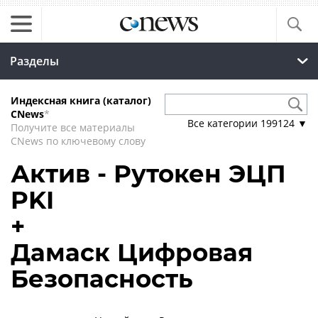
Разделы
Индексная книга (каталог)
CNews
*
Все категории
199124
▼
Получите все материалы
CNews по ключевому слову
Актив - Рутокен ЭЦП
PKI
+
Дамаск Цифровая
Безопасность