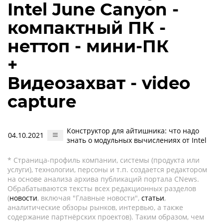
Intel June Canyon -
компактный ПК -
неттоп - мини-ПК
+
Видеозахват - video
capture
Конструктор для айтишника: что надо
04.10.2021
знать о модульных вычислениях от Intel
* Страница-профиль компании, системы (продукта или
услуги), технологии, персоны и т.п. создается редактором
на основе анализа архива публикаций портала CNews.
Обрабатываются тексты всех редакционных разделов
(
новости
, включая "Главные новости",
статьи
,
аналитические обзоры рынков, интервью, а также
содержание партнёрских проектов). Таким образом, чем