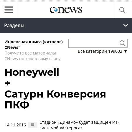
Разделы
Индексная книга (каталог)
CNews
*
Все категории
199002
▼
Получите все материалы
CNews по ключевому слову
Honeywell
+
Сатурн Конверсия
ПКФ
Стадион «Динамо» будет защищен ИТ-
14.11.2016
системой «Астероса»