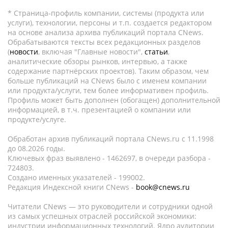
* Страница-профиль компании, системы (продукта или
услуги), технологии, персоны и т.п. создается редактором
на основе анализа архива публикаций портала CNews.
Обрабатываются тексты всех редакционных разделов
(
новости
, включая "Главные новости",
статьи
,
аналитические обзоры рынков, интервью, а также
содержание партнёрских проектов). Таким образом, чем
больше публикаций на CNews было с именем компании
или продукта/услуги, тем более информативен профиль.
Профиль может быть дополнен (обогащен) дополнительной
информацией, в т.ч. презентацией о компании или
продукте/услуге.
Обработан архив публикаций портала CNews.ru c 11.1998
до 08.2026 годы.
Ключевых фраз выявлено - 1462697, в очереди разбора -
724803.
Создано именных указателей - 199002.
Редакция Индексной книги CNews -
book@cnews.ru
Читатели CNews — это руководители и сотрудники одной
из самых успешных отраслей российской экономики:
индустрии информационных технологий. Ядро аудитории