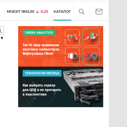
MOEXIT
1802,50
-0,23
КАТАЛОГ
CNEWS ANALYTICS
▼
Топ-10 сфер применения
квантовых компьютеров.
Инфографика CNews
ТЕХНОЛОГИЯ МЕСЯЦА
Как выбрать сервер
для ЦОД и не прогадать
в перспективе