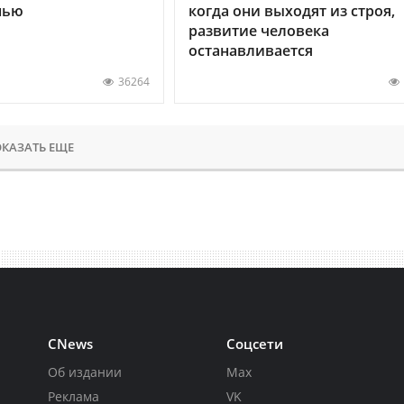
нью
когда они выходят из строя,
развитие человека
останавливается
36264
КАЗАТЬ ЕЩЕ
CNews
Соцсети
Об издании
Max
Реклама
VK