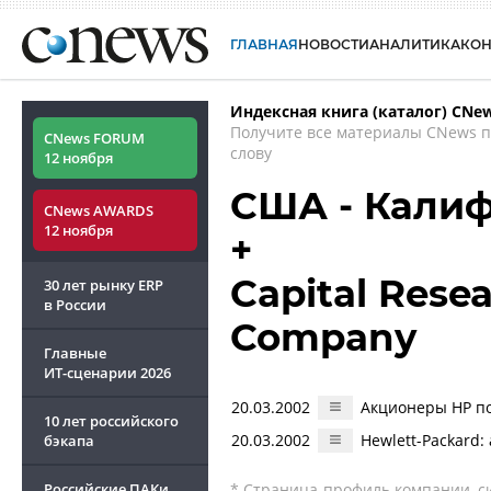
ГЛАВНАЯ
НОВОСТИ
АНАЛИТИКА
КО
Индексная книга (каталог) CNe
Получите все материалы CNews 
CNews FORUM
слову
12 ноября
США - Кали
CNews AWARDS
12 ноября
+
Capital Res
30 лет рынку ERP
в России
Company
Главные
ИТ-сценарии
2026
20.03.2002
Акционеры HP п
10 лет российского
20.03.2002
Hewlett-Packard
бэкапа
Российские ПАКи
* Страница-профиль компании, сис