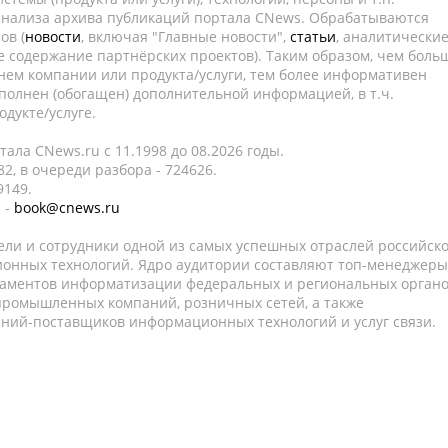
 анализа архива публикаций портала CNews. Обрабатываются
ов (
новости
, включая "Главные новости",
статьи
, аналитически
е содержание партнёрских проектов). Таким образом, чем боль
нем компании или продукта/услуги, тем более информативен
полнен (обогащен) дополнительной информацией, в т.ч.
дукте/услуге.
ала CNews.ru c 11.1998 до 08.2026 годы.
2, в очереди разбора - 724626.
9149.
 -
book@cnews.ru
ели и сотрудники одной из самых успешных отраслей российск
онных технологий. Ядро аудитории составляют топ-менеджеры
таментов информатизации федеральных и региональных орган
 промышленных компаний, розничных сетей, а также
аний-поставщиков информационных технологий и услуг связи.