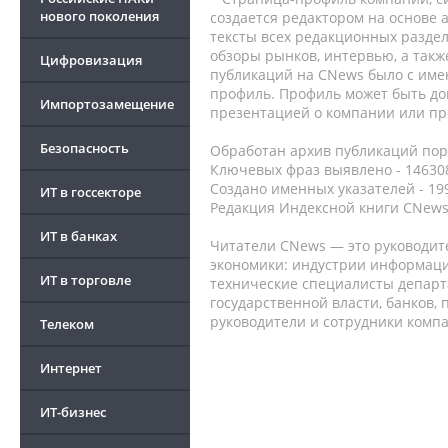
нового поколения
создается редактором на основе
тексты всех редакционных раздел
обзоры рынков, интервью, а такж
Цифровизация
публикаций на CNews было с име
профиль. Профиль может быть до
Импортозамещение
презентацией о компании или про
Безопасность
Обработан архив публикаций порт
Ключевых фраз выявлено - 146308
Создано именных указателей - 19
ИТ в госсекторе
Редакция Индексной книги CNews
ИТ в банках
Читатели CNews — это руководит
экономики: индустрии информаци
ИТ в торговле
технические специалисты депар
государственной власти, банков,
руководители и сотрудники комп
Телеком
Интернет
ИТ-бизнес