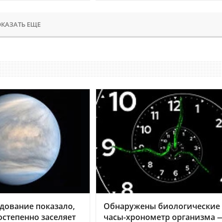
КАЗАТЬ ЕЩЕ
дование показало,
Обнаружены биологические
остепенно заселяет
часы-хронометр организма 