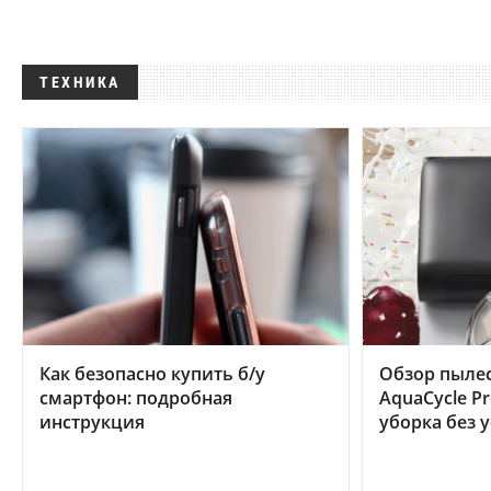
ТЕХНИКА
Как безопасно купить б/у
Обзор пылес
смартфон: подробная
AquaCycle Pr
инструкция
уборка без 