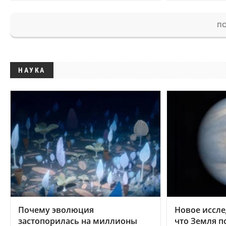
ПО
НАУКА
Почему эволюция
Новое иссле
застопорилась на миллионы
что Земля п