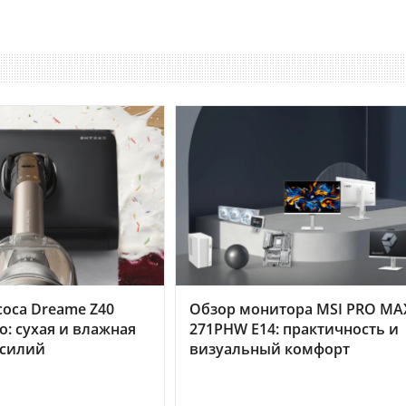
оса Dreame Z40
Обзор монитора MSI PRO MA
o: сухая и влажная
271PHW E14: практичность и
усилий
визуальный комфорт