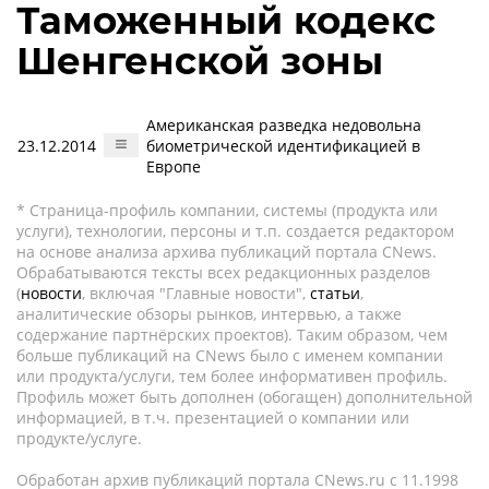
Таможенный кодекс
Шенгенской зоны
Американская разведка недовольна
23.12.2014
биометрической идентификацией в
Европе
* Страница-профиль компании, системы (продукта или
услуги), технологии, персоны и т.п. создается редактором
на основе анализа архива публикаций портала CNews.
Обрабатываются тексты всех редакционных разделов
(
новости
, включая "Главные новости",
статьи
,
аналитические обзоры рынков, интервью, а также
содержание партнёрских проектов). Таким образом, чем
больше публикаций на CNews было с именем компании
или продукта/услуги, тем более информативен профиль.
Профиль может быть дополнен (обогащен) дополнительной
информацией, в т.ч. презентацией о компании или
продукте/услуге.
Обработан архив публикаций портала CNews.ru c 11.1998