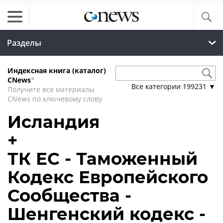
Разделы
Индексная книга (каталог)
CNews
*
Все категории
199231
▼
Получите все материалы
CNews по ключевому слову
Исландия
+
ТК ЕС - Таможенный
Кодекс Европейского
Сообщества -
Шенгенский кодекс -