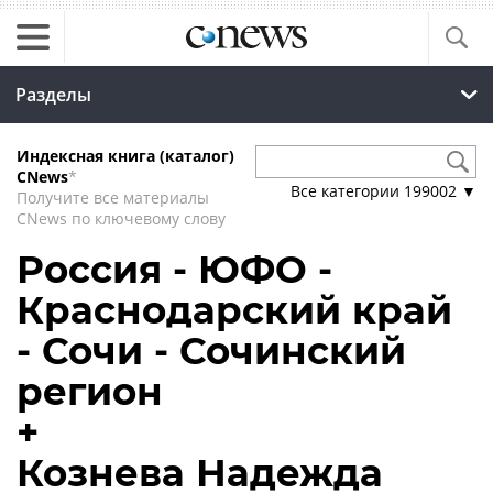
Разделы
Индексная книга (каталог)
CNews
*
Все категории
199002
▼
Получите все материалы
CNews по ключевому слову
Россия - ЮФО -
Краснодарский край
- Сочи - Сочинский
регион
+
Кознева Надежда