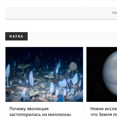
ПО
НАУКА
Почему эволюция
Новое иссле
застопорилась на миллионы
что Земля п