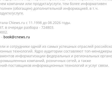
нем компании или продукта/услуги, тем более информативен
полнен (обогащен) дополнительной информацией, в т.ч.
дукте/услуге.
ала CNews.ru c 11.1998 до 08.2026 годы.
7, в очереди разбора - 724803.
9002.
 -
book@cnews.ru
ели и сотрудники одной из самых успешных отраслей российск
онных технологий. Ядро аудитории составляют топ-менеджеры
таментов информатизации федеральных и региональных орган
 промышленных компаний, розничных сетей, а также
аний-поставщиков информационных технологий и услуг связи.