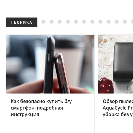
ТЕХНИКА
Как безопасно купить б/у
Обзор пылес
смартфон: подробная
AquaCycle Pr
инструкция
уборка без 