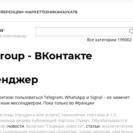
НФЕРЕНЦИИ
МАРКЕТ
ТЕХНИКА
НАУКА
ТВ
ws
*
по ключевому
Все категории
199002
Group - ВКонтакте
сенджер
етили пользоваться Telegram, WhatsApp и Signal – их заменят
тным мессенджером. Пока только во Франции
темы (продукта или услуги), технологии, персоны и т.п.
 анализа архива публикаций портала CNews. Обрабатываются
ов (
новости
, включая "Главные новости",
статьи
, аналитически
е содержание партнёрских проектов). Таким образом, чем боль