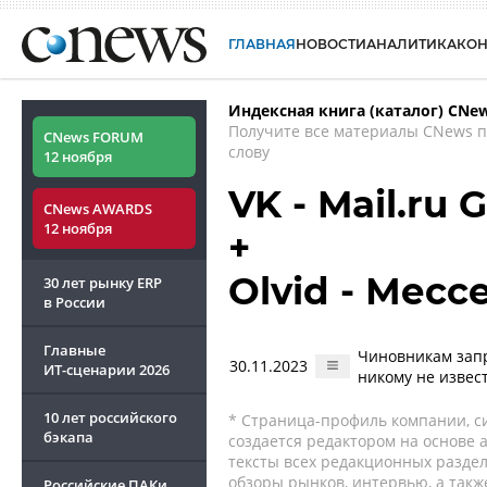
ГЛАВНАЯ
НОВОСТИ
АНАЛИТИКА
КО
Индексная книга (каталог) CNe
Получите все материалы CNews 
CNews FORUM
слову
12 ноября
VK - Mail.ru 
CNews AWARDS
12 ноября
+
Olvid - Мес
30 лет рынку ERP
в России
Главные
Чиновникам запр
30.11.2023
ИТ-сценарии
2026
никому не извес
10 лет российского
* Страница-профиль компании, сис
бэкапа
создается редактором на основе
тексты всех редакционных раздел
обзоры рынков, интервью, а такж
Российские ПАКи