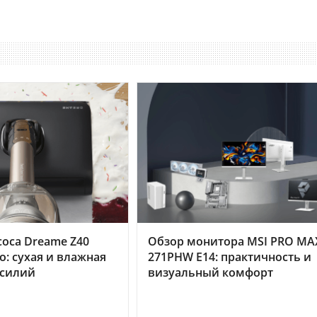
оса Dreame Z40
Обзор монитора MSI PRO MA
o: сухая и влажная
271PHW E14: практичность и
усилий
визуальный комфорт