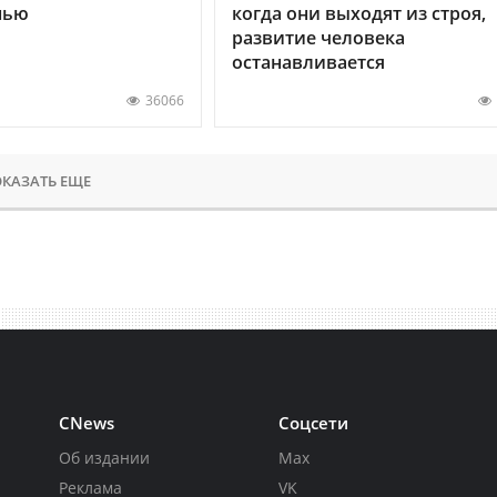
нью
когда они выходят из строя,
развитие человека
останавливается
36066
КАЗАТЬ ЕЩЕ
CNews
Соцсети
Об издании
Max
Реклама
VK