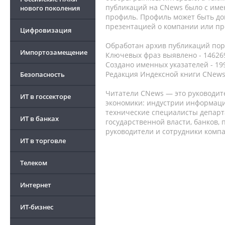
публикаций на CNews было с име
нового поколения
профиль. Профиль может быть до
презентацией о компании или про
Цифровизация
Обработан архив публикаций порт
Импортозамещение
Ключевых фраз выявлено - 146269
Создано именных указателей - 19
Редакция Индексной книги CNews
Безопасность
Читатели CNews — это руководит
ИТ в госсекторе
экономики: индустрии информаци
технические специалисты депар
ИТ в банках
государственной власти, банков,
руководители и сотрудники комп
ИТ в торговле
Телеком
Интернет
ИТ-бизнес