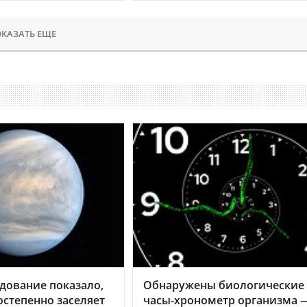
КАЗАТЬ ЕЩЕ
дование показало,
Обнаружены биологические
остепенно заселяет
часы-хронометр организма 