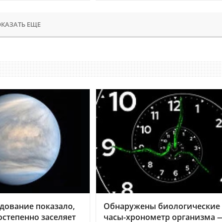
КАЗАТЬ ЕЩЕ
дование показало,
Обнаружены биологические
остепенно заселяет
часы-хронометр организма 