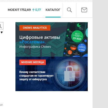
MOEXIT
1752,69
0,17
КАТАЛОГ
CNEWS ANALYTICS
▼
Цифровые активы
«Росатома».
Инфографика CNews
МНЕНИЕ МЕСЯЦА
Почему соответствие
стандартам не гарантирует
защиту от киберугроз
е
ше