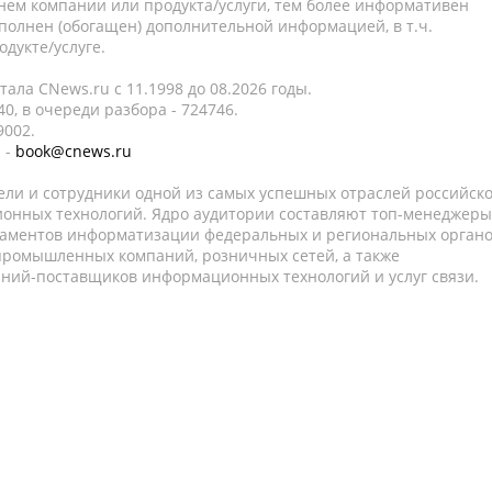
нем компании или продукта/услуги, тем более информативен
полнен (обогащен) дополнительной информацией, в т.ч.
дукте/услуге.
ала CNews.ru c 11.1998 до 08.2026 годы.
0, в очереди разбора - 724746.
9002.
 -
book@cnews.ru
ели и сотрудники одной из самых успешных отраслей российск
онных технологий. Ядро аудитории составляют топ-менеджеры
таментов информатизации федеральных и региональных орган
 промышленных компаний, розничных сетей, а также
аний-поставщиков информационных технологий и услуг связи.