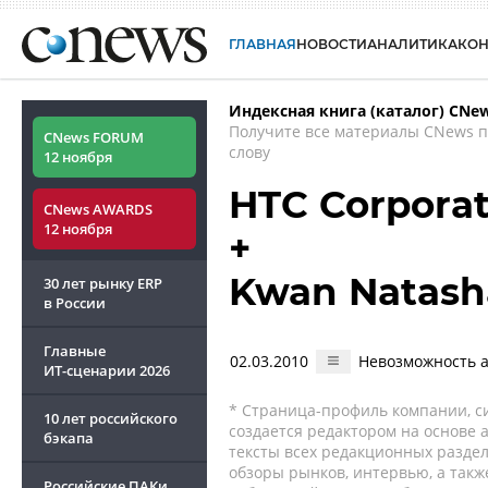
ГЛАВНАЯ
НОВОСТИ
АНАЛИТИКА
КО
Индексная книга (каталог) CNe
Получите все материалы CNews 
CNews FORUM
слову
12 ноября
HTC Corporat
CNews AWARDS
12 ноября
+
Kwan Natash
30 лет рынку ERP
в России
Главные
02.03.2010
Невозможность а
ИТ-сценарии
2026
* Страница-профиль компании, сис
10 лет российского
создается редактором на основе
бэкапа
тексты всех редакционных раздел
обзоры рынков, интервью, а такж
Российские ПАКи