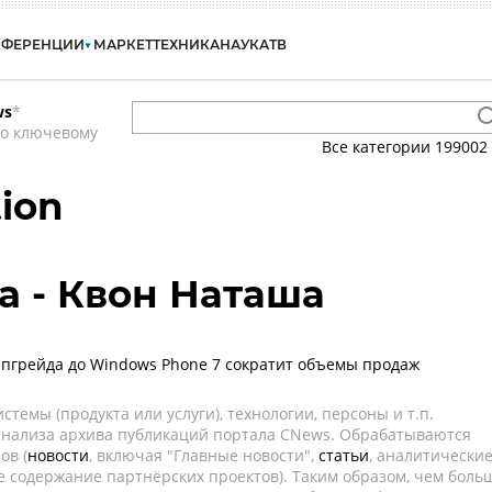
НФЕРЕНЦИИ
МАРКЕТ
ТЕХНИКА
НАУКА
ТВ
ws
*
по ключевому
Все категории
199002
ion
a - Квон Наташа
пгрейда до Windows Phone 7 сократит объемы продаж
темы (продукта или услуги), технологии, персоны и т.п.
 анализа архива публикаций портала CNews. Обрабатываются
ов (
новости
, включая "Главные новости",
статьи
, аналитически
е содержание партнёрских проектов). Таким образом, чем боль