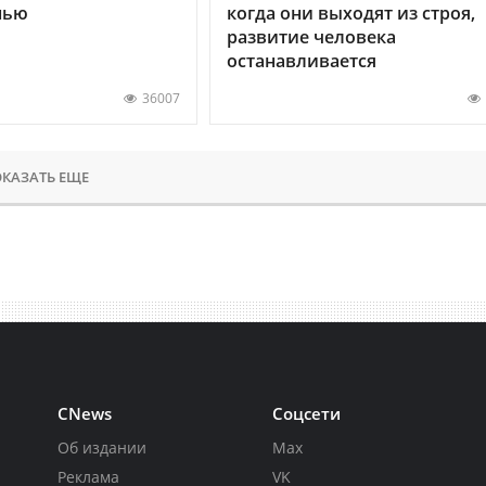
нью
когда они выходят из строя,
развитие человека
останавливается
36007
КАЗАТЬ ЕЩЕ
CNews
Соцсети
Об издании
Max
Реклама
VK