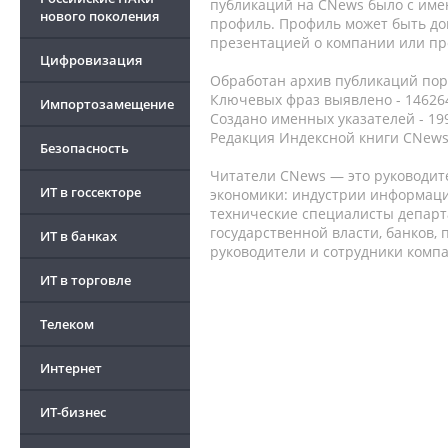
публикаций на CNews было с име
нового поколения
профиль. Профиль может быть до
презентацией о компании или про
Цифровизация
Обработан архив публикаций порт
Ключевых фраз выявлено - 146264
Импортозамещение
Создано именных указателей - 19
Редакция Индексной книги CNews
Безопасность
Читатели CNews — это руководит
ИТ в госсекторе
экономики: индустрии информаци
технические специалисты депар
государственной власти, банков,
ИТ в банках
руководители и сотрудники комп
ИТ в торговле
Телеком
Интернет
ИТ-бизнес