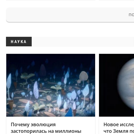
ПО
НАУКА
Почему эволюция
Новое иссле
застопорилась на миллионы
что Земля п