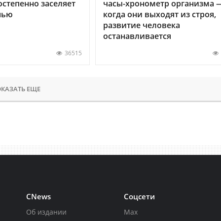
остепенно заселяет
часы-хронометр организма 
нью
когда они выходят из строя,
развитие человека
останавливается
36515
КАЗАТЬ ЕЩЕ
CNews
Соцсети
Об издании
Max