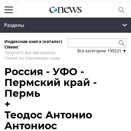
Разделы
Индексная книга (каталог)
CNews
*
Все категории
199231
▼
Получите все материалы
CNews по ключевому слову
Россия - УФО -
Пермский край -
Пермь
+
Теодос Антонио
Антониос