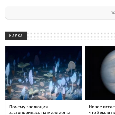
ПО
НАУКА
Почему эволюция
Новое иссле
застопорилась на миллионы
что Земля п