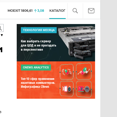
MOEXIT
1806,61
3,08
КАТАЛОГ
ТЕХНОЛОГИЯ МЕСЯЦА
▼
Как выбрать сервер
для ЦОД и не прогадать
и
в перспективе
CNEWS ANALYTICS
Топ-10 сфер применения
квантовых компьютеров.
Инфографика CNews
в