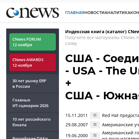
ГЛАВНАЯ
НОВОСТИ
АНАЛИТИКА
КО
Индексная книга (каталог) CNe
Получите все материалы CNews 
CNews FORUM
слову
12 ноября
США - Соед
CNews AWARDS
12 ноября
- USA - The U
+
30 лет рынку ERP
в России
США - Южная
Главные
ИТ-сценарии
2026
15.11.2011
Red Hat предос
10 лет российского
29.08.2007
Американские у
бэкапа
Американский го
19.06.2000
Российские ПАКи
на душу населен