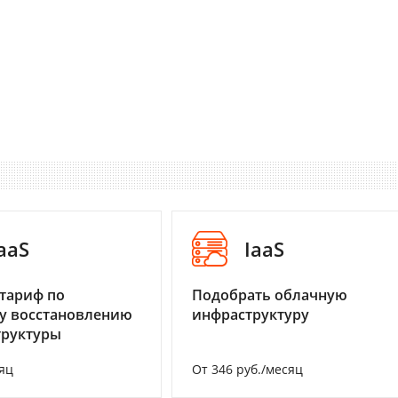
aaS
IaaS
тариф по
Подобрать облачную
у восстановлению
инфраструктуру
труктуры
яц
От 346 руб./месяц