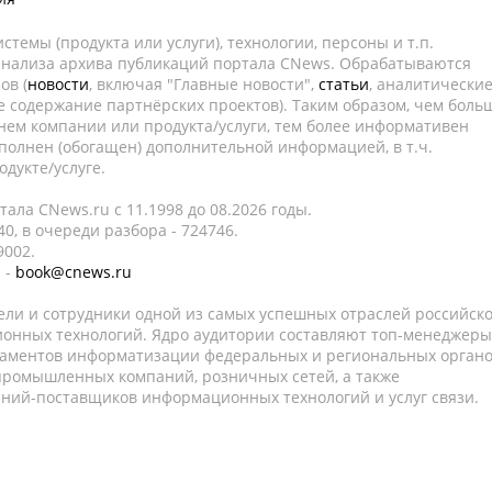
темы (продукта или услуги), технологии, персоны и т.п.
 анализа архива публикаций портала CNews. Обрабатываются
ов (
новости
, включая "Главные новости",
статьи
, аналитически
е содержание партнёрских проектов). Таким образом, чем боль
нем компании или продукта/услуги, тем более информативен
полнен (обогащен) дополнительной информацией, в т.ч.
дукте/услуге.
ала CNews.ru c 11.1998 до 08.2026 годы.
0, в очереди разбора - 724746.
9002.
 -
book@cnews.ru
ели и сотрудники одной из самых успешных отраслей российск
онных технологий. Ядро аудитории составляют топ-менеджеры
таментов информатизации федеральных и региональных орган
 промышленных компаний, розничных сетей, а также
аний-поставщиков информационных технологий и услуг связи.