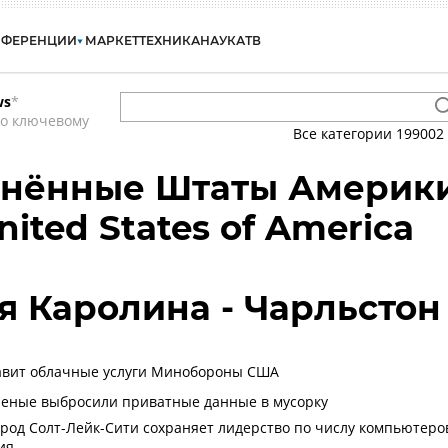
НФЕРЕНЦИИ
МАРКЕТ
ТЕХНИКА
НАУКА
ТВ
ws
*
по ключевому
Все категории
199002
инённые Штаты Америк
nited States of America
 Каролина - Чарльстон
тавит облачные услуги Минобороны США
ченые выбросили приватные данные в мусорку
род Солт-Лейк-Сити сохраняет лидерство по числу компьютеро
ия