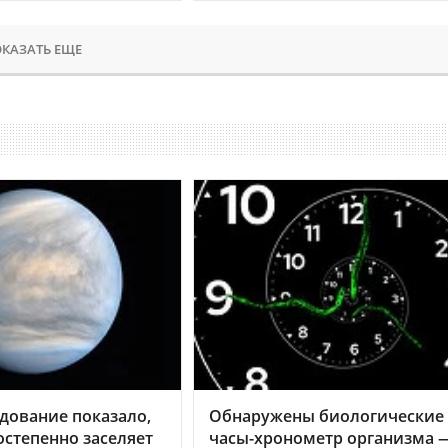
КАЗАТЬ ЕЩЕ
дование показало,
Обнаружены биологические
остепенно заселяет
часы-хронометр организма 