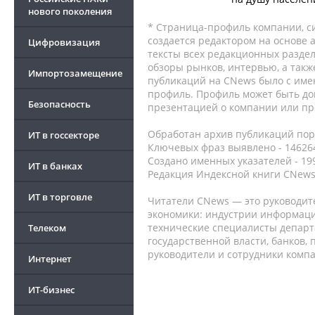
нового поколения
* Страница-профиль компании, сис
создается редактором на основе
Цифровизация
тексты всех редакционных раздел
обзоры рынков, интервью, а такж
Импортозамещение
публикаций на CNews было с име
профиль. Профиль может быть до
Безопасность
презентацией о компании или про
Обработан архив публикаций порт
ИТ в госсекторе
Ключевых фраз выявлено - 146264
Создано именных указателей - 19
ИТ в банках
Редакция Индексной книги CNews
ИТ в торговле
Читатели CNews — это руководит
экономики: индустрии информаци
технические специалисты депар
Телеком
государственной власти, банков,
руководители и сотрудники комп
Интернет
ИТ-бизнес