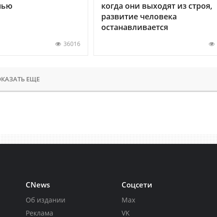
нью
когда они выходят из строя,
развитие человека
останавливается
36016
КАЗАТЬ ЕЩЕ
CNews
Соцсети
Об издании
Max
Реклама
VK