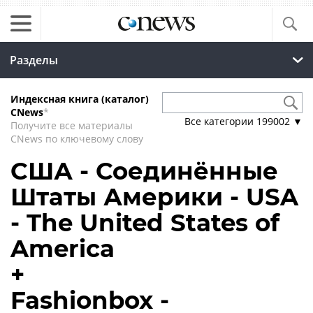
Разделы
Индексная книга (каталог)
CNews
*
Все категории
199002
▼
Получите все материалы
CNews по ключевому слову
США - Соединённые
Штаты Америки - USA
- The United States of
America
+
Fashionbox -