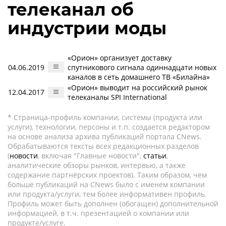
телеканал об
индустрии моды
«Орион» организует доставку
04.06.2019
спутникового сигнала одиннадцати новых
каналов в сеть домашнего ТВ «Билайна»
«Орион» выводит на российский рынок
12.04.2017
телеканалы SPI International
* Страница-профиль компании, системы (продукта или
услуги), технологии, персоны и т.п. создается редактором
на основе анализа архива публикаций портала CNews.
Обрабатываются тексты всех редакционных разделов
(
новости
, включая "Главные новости",
статьи
,
аналитические обзоры рынков, интервью, а также
содержание партнёрских проектов). Таким образом, чем
больше публикаций на CNews было с именем компании
или продукта/услуги, тем более информативен профиль.
Профиль может быть дополнен (обогащен) дополнительной
информацией, в т.ч. презентацией о компании или
продукте/услуге.