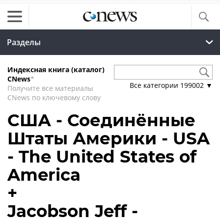
Разделы
Индексная книга (каталог)
CNews
*
Все категории
199002
▼
Получите все материалы
CNews по ключевому слову
США - Соединённые
Штаты Америки - USA
- The United States of
America
+
Jacobson Jeff -