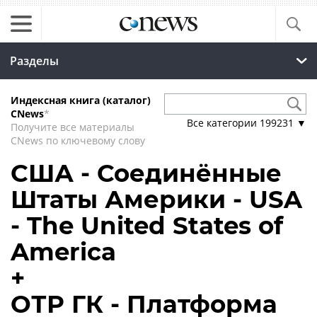
Разделы
Индексная книга (каталог)
CNews
*
Все категории
199231
▼
Получите все материалы
CNews по ключевому слову
США - Соединённые
Штаты Америки - USA
- The United States of
America
+
ОТР ГК - Платформа