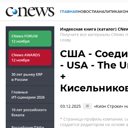
ГЛАВНАЯ
НОВОСТИ
АНАЛИТИКА
КО
Индексная книга (каталог) CNe
Получите все материалы CNews 
CNews FORUM
слову
12 ноября
США - Соед
CNews AWARDS
12 ноября
- USA - The U
+
30 лет рынку ERP
в России
Кисельников
Главные
ИТ-сценарии
2026
03.12.2025
«Кион Строки» н
10 лет российского
бэкапа
* Страница-профиль компании, сис
создается редактором на основе
Российские ПАКи