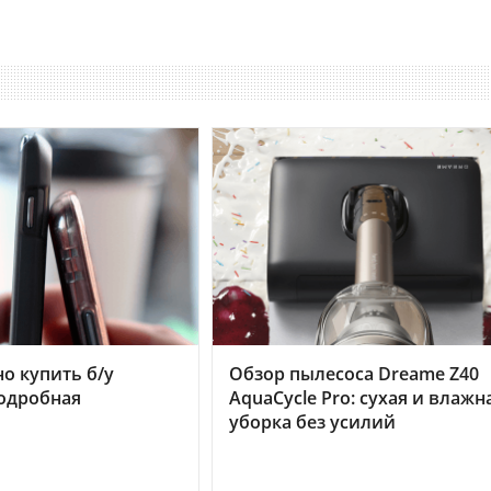
но купить б/у
Обзор пылесоса Dreame Z40
подробная
AquaCycle Pro: сухая и влажн
уборка без усилий