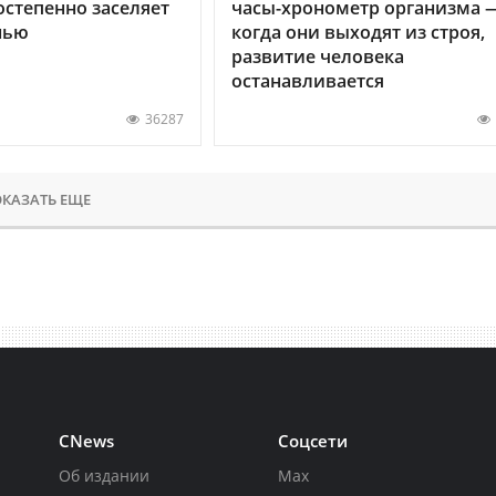
остепенно заселяет
часы-хронометр организма 
нью
когда они выходят из строя,
развитие человека
останавливается
36287
КАЗАТЬ ЕЩЕ
CNews
Соцсети
Об издании
Max