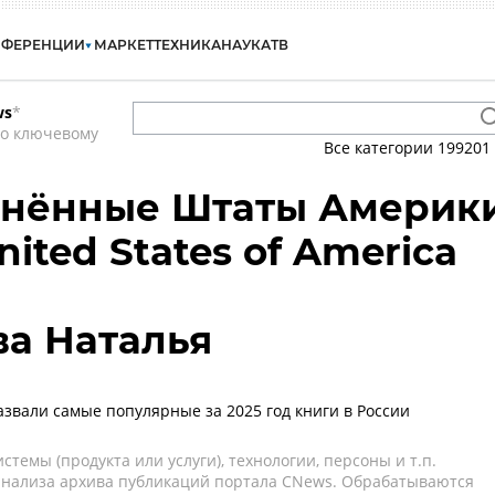
НФЕРЕНЦИИ
МАРКЕТ
ТЕХНИКА
НАУКА
ТВ
ws
*
по ключевому
Все категории
199201
инённые Штаты Америк
nited States of America
а Наталья
азвали самые популярные за 2025 год книги в России
темы (продукта или услуги), технологии, персоны и т.п.
 анализа архива публикаций портала CNews. Обрабатываются