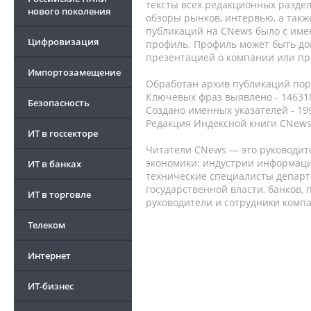
тексты всех редакционных раздел
нового поколения
обзоры рынков, интервью, а такж
публикаций на CNews было с име
Цифровизация
профиль. Профиль может быть до
презентацией о компании или про
Импортозамещение
Обработан архив публикаций порт
Ключевых фраз выявлено - 146318
Безопасность
Создано именных указателей - 19
Редакция Индексной книги CNews
ИТ в госсекторе
Читатели CNews — это руководит
экономики: индустрии информаци
ИТ в банках
технические специалисты депар
государственной власти, банков,
ИТ в торговле
руководители и сотрудники комп
Телеком
Интернет
ИТ-бизнес