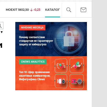
MOEXIT
1802,50
-0,23
КАТАЛОГ
МНЕНИЕ МЕСЯЦА
▼
Почему соответствие
стандартам не гарантирует
и
защиту от киберугроз
CNEWS ANALYTICS
Топ-10 сфер применения
квантовых компьютеров.
Инфографика CNews