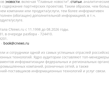
ов (
новости
, включая "Главные новости",
статьи
, аналитически
е содержание партнёрских проектов). Таким образом, чем боль
нем компании или продукта/услуги, тем более информативен
полнен (обогащен) дополнительной информацией, в т.ч.
дукте/услуге.
ала CNews.ru c 11.1998 до 08.2026 годы.
1, в очереди разбора - 724410.
9201.
 -
book@cnews.ru
ели и сотрудники одной из самых успешных отраслей российск
онных технологий. Ядро аудитории составляют топ-менеджеры
таментов информатизации федеральных и региональных орган
 промышленных компаний, розничных сетей, а также
аний-поставщиков информационных технологий и услуг связи.