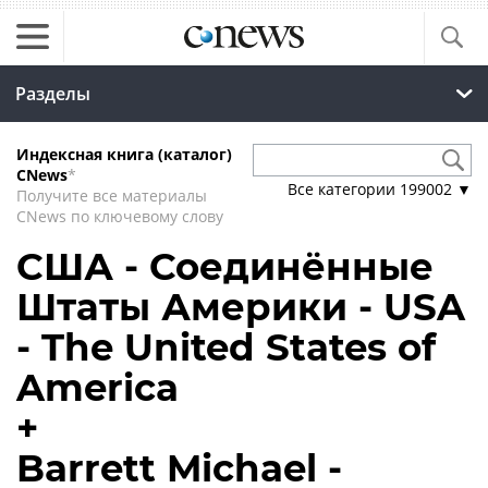
Разделы
Индексная книга (каталог)
CNews
*
Все категории
199002
▼
Получите все материалы
CNews по ключевому слову
США - Соединённые
Штаты Америки - USA
- The United States of
America
+
Barrett Michael -