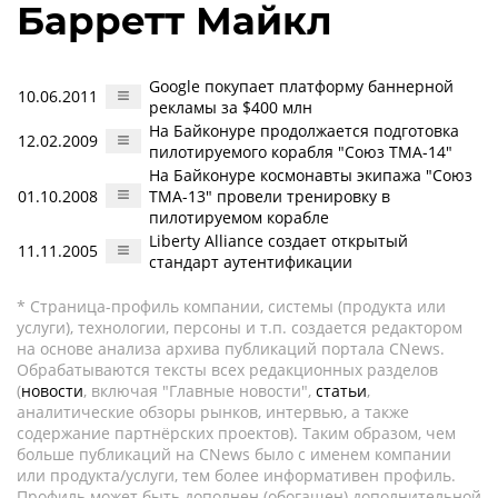
Барретт Майкл
Google покупает платформу баннерной
10.06.2011
рекламы за $400 млн
На Байконуре продолжается подготовка
12.02.2009
пилотируемого корабля "Союз ТМА-14"
На Байконуре космонавты экипажа "Союз
01.10.2008
ТМА-13" провели тренировку в
пилотируемом корабле
Liberty Alliance создает открытый
11.11.2005
стандарт аутентификации
* Страница-профиль компании, системы (продукта или
услуги), технологии, персоны и т.п. создается редактором
на основе анализа архива публикаций портала CNews.
Обрабатываются тексты всех редакционных разделов
(
новости
, включая "Главные новости",
статьи
,
аналитические обзоры рынков, интервью, а также
содержание партнёрских проектов). Таким образом, чем
больше публикаций на CNews было с именем компании
или продукта/услуги, тем более информативен профиль.
Профиль может быть дополнен (обогащен) дополнительной