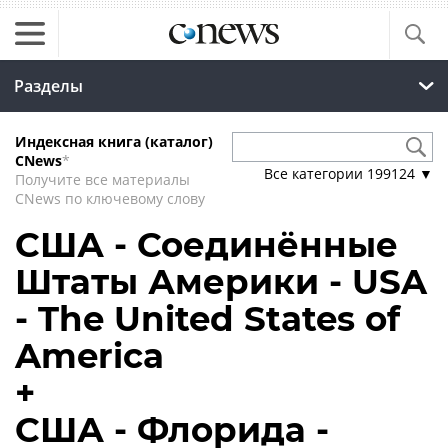
Разделы
Индексная книга (каталог)
CNews
*
Все категории
199124
▼
Получите все материалы
CNews по ключевому слову
США - Соединённые
Штаты Америки - USA
- The United States of
America
+
США - Флорида -