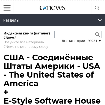
Разделы
Индексная книга (каталог)
CNews
*
Все категории
199231
▼
Получите все материалы
CNews по ключевому слову
США - Соединённые
Штаты Америки - USA
- The United States of
America
+
E-Style Software House