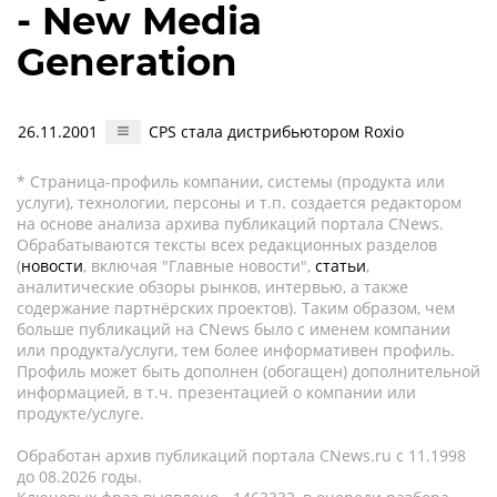
- New Media
Generation
26.11.2001
CPS стала дистрибьютором Roxio
* Страница-профиль компании, системы (продукта или
услуги), технологии, персоны и т.п. создается редактором
на основе анализа архива публикаций портала CNews.
Обрабатываются тексты всех редакционных разделов
(
новости
, включая "Главные новости",
статьи
,
аналитические обзоры рынков, интервью, а также
содержание партнёрских проектов). Таким образом, чем
больше публикаций на CNews было с именем компании
или продукта/услуги, тем более информативен профиль.
Профиль может быть дополнен (обогащен) дополнительной
информацией, в т.ч. презентацией о компании или
продукте/услуге.
Обработан архив публикаций портала CNews.ru c 11.1998
до 08.2026 годы.