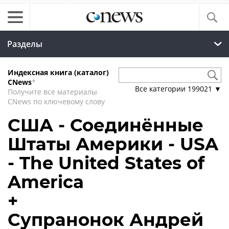
Разделы
Индексная книга (каталог)
CNews
*
Все категории
199021
▼
Получите все материалы
CNews по ключевому слову
США - Соединённые
Штаты Америки - USA
- The United States of
America
+
Супранонок Андрей