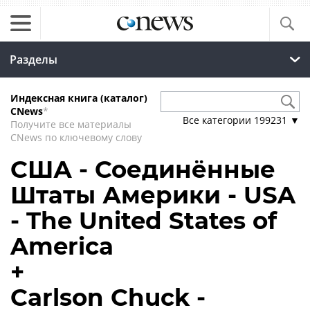
Разделы
Индексная книга (каталог)
CNews
*
Все категории
199231
▼
Получите все материалы
CNews по ключевому слову
США - Соединённые
Штаты Америки - USA
- The United States of
America
+
Carlson Chuck -