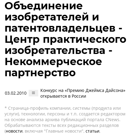
Объединение
изобретателей и
патентовладельцев -
Центр практического
изобретательства -
Некоммерческое
партнерство
Конкурс на «Премию Джеймса Дайсона»
03.02.2010
открывается в России
* Страница-профиль компании, системы (продукта или
услуги), технологии, персоны и т.п. создается редактором
на основе анализа архива публикаций портала CNews.
Обрабатываются тексты всех редакционных разделов
(
новости
, включая "Главные новости",
статьи
,