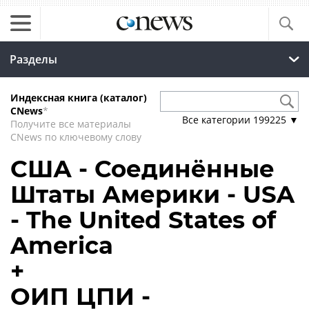
Разделы
Индексная книга (каталог)
CNews
*
Все категории
199225
▼
Получите все материалы
CNews по ключевому слову
США - Соединённые
Штаты Америки - USA
- The United States of
America
+
ОИП ЦПИ -