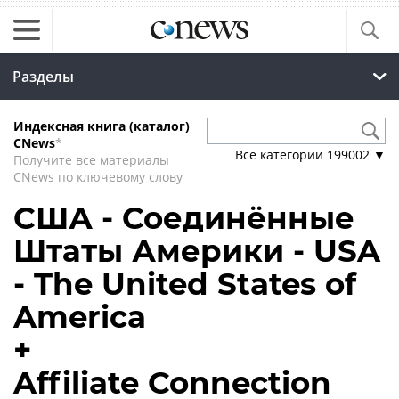
Разделы
Индексная книга (каталог)
CNews
*
Все категории
199002
▼
Получите все материалы
CNews по ключевому слову
США - Соединённые
Штаты Америки - USA
- The United States of
America
+
Affiliate Connection