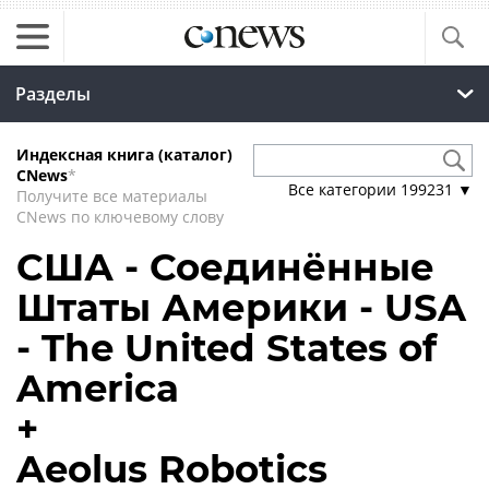
Разделы
Индексная книга (каталог)
CNews
*
Все категории
199231
▼
Получите все материалы
CNews по ключевому слову
США - Соединённые
Штаты Америки - USA
- The United States of
America
+
Aeolus Robotics