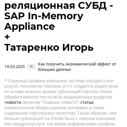
реляционная СУБД -
SAP In-Memory
Appliance
+
Татаренко Игорь
Как получить экономический эффект от
19.03.2025
больших данных
* Страница-профиль компании, системы (продукта или
услуги), технологии, персоны и т.п. создается редактором
на основе анализа архива публикаций портала CNews.
Обрабатываются тексты всех редакционных разделов
(
новости
, включая "Главные новости",
статьи
,
аналитические обзоры рынков, интервью, а также
содержание партнёрских проектов). Таким образом, чем
больше публикаций на CNews было с именем компании
или продукта/услуги, тем более информативен профиль.