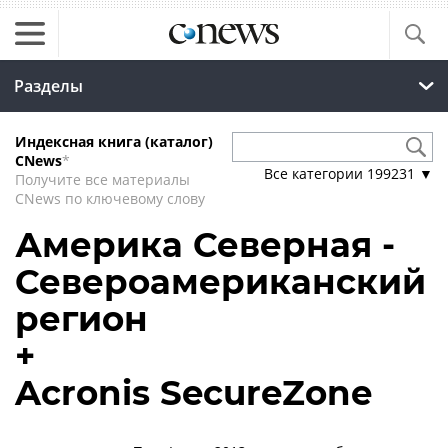
Разделы
Индексная книга (каталог)
CNews
*
Все категории
199231
▼
Получите все материалы
CNews по ключевому слову
Америка Северная -
Североамериканский
регион
+
Acronis SecureZone