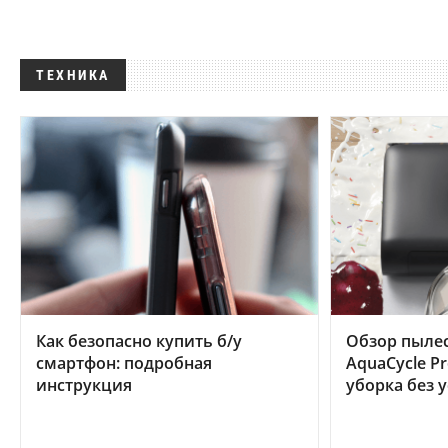
ТЕХНИКА
Как безопасно купить б/у
Обзор пылес
смартфон: подробная
AquaCycle Pr
инструкция
уборка без 