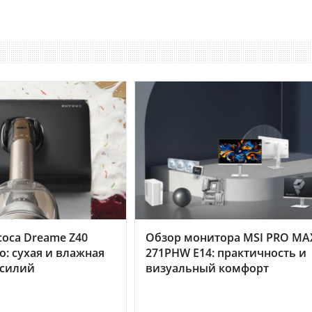
оса Dreame Z40
Обзор монитора MSI PRO MA
o: сухая и влажная
271PHW E14: практичность и
усилий
визуальный комфорт