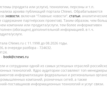
темы (продукта или услуги), технологии, персоны и т.п.
 анализа архива публикаций портала CNews. Обрабатываются
ов (
новости
, включая "Главные новости",
статьи
, аналитически
е содержание партнёрских проектов). Таким образом, чем боль
нем компании или продукта/услуги, тем более информативен
полнен (обогащен) дополнительной информацией, в т.ч.
дукте/услуге.
ала CNews.ru c 11.1998 до 08.2026 годы.
6, в очереди разбора - 724632.
9124.
 -
book@cnews.ru
ели и сотрудники одной из самых успешных отраслей российск
онных технологий. Ядро аудитории составляют топ-менеджеры
таментов информатизации федеральных и региональных орган
 промышленных компаний, розничных сетей, а также
аний-поставщиков информационных технологий и услуг связи.