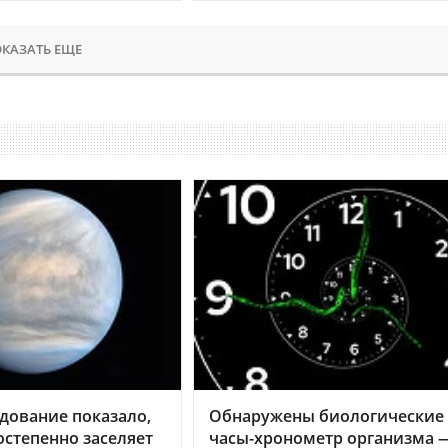
КАЗАТЬ ЕЩЕ
дование показало,
Обнаружены биологические
остепенно заселяет
часы-хронометр организма 