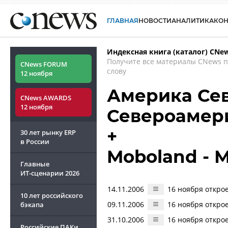
ГЛАВНАЯ
НОВОСТИ
АНАЛИТИКА
КО
Индексная книга (каталог) CNe
Получите все материалы CNews 
CNews FORUM
слову
12 ноября
Америка Сев
CNews AWARDS
12 ноября
Североамер
+
30 лет рынку ERP
в России
Moboland - 
Главные
ИТ-сценарии
2026
14.11.2006
16 ноября открое
10 лет российского
09.11.2006
16 ноября открое
бэкапа
31.10.2006
16 ноября открое
Российские ПАКи