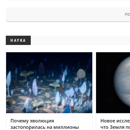
ПО
НАУКА
Почему эволюция
Новое иссле
застопорилась на миллионы
что Земля п