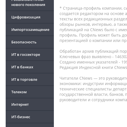
нового поколения
* Страница-профиль компании, сис
создается редактором на основе
Цифровизация
тексты всех редакционных раздел
обзоры рынков, интервью, а такж
Импортозамещение
публикаций на CNews было с име
профиль. Профиль может быть до
презентацией о компании или про
Безопасность
Обработан архив публикаций порт
ИТ в госсекторе
Ключевых фраз выявлено - 146302
Создано именных указателей - 19
ИТ в банках
Редакция Индексной книги CNews
Читатели CNews — это руководит
ИТ в торговле
экономики: индустрии информаци
технические специалисты депар
Телеком
государственной власти, банков,
руководители и сотрудники комп
Интернет
ИТ-бизнес