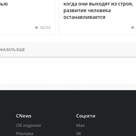
нью
когда они выходят из строя,
развитие человека
останавливается
36234
КАЗАТЬ ЕЩЕ
CNews
Соцсети
Об издании
Max
Реклама
VK