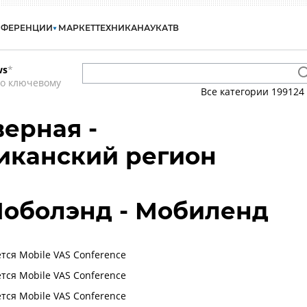
НФЕРЕНЦИИ
МАРКЕТ
ТЕХНИКА
НАУКА
ТВ
ws
*
по ключевому
Все категории
199124
ерная -
иканский регион
Моболэнд - Мобиленд
тся Mobile VAS Conference
тся Mobile VAS Conference
тся Mobile VAS Conference