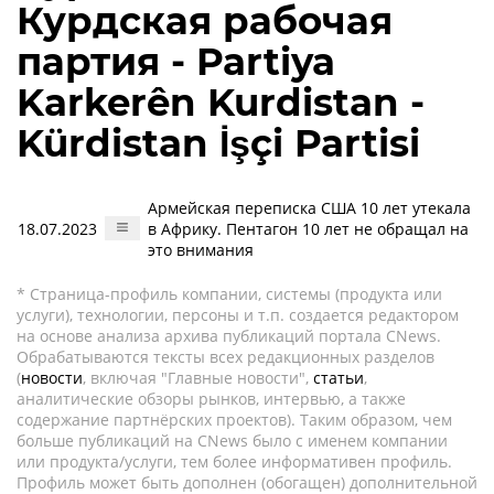
Курдская рабочая
партия - Partiya
Karkerên Kurdistan -
Kürdistan İşçi Partisi
Армейская переписка США 10 лет утекала
18.07.2023
в Африку. Пентагон 10 лет не обращал на
это внимания
* Страница-профиль компании, системы (продукта или
услуги), технологии, персоны и т.п. создается редактором
на основе анализа архива публикаций портала CNews.
Обрабатываются тексты всех редакционных разделов
(
новости
, включая "Главные новости",
статьи
,
аналитические обзоры рынков, интервью, а также
содержание партнёрских проектов). Таким образом, чем
больше публикаций на CNews было с именем компании
или продукта/услуги, тем более информативен профиль.
Профиль может быть дополнен (обогащен) дополнительной