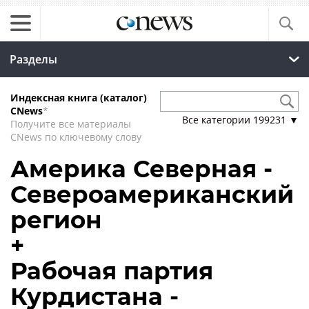
Разделы
Индексная книга (каталог)
CNews
*
Все категории
199231
▼
Получите все материалы
CNews по ключевому слову
Америка Северная -
Североамериканский
регион
+
Рабочая партия
Курдистана -