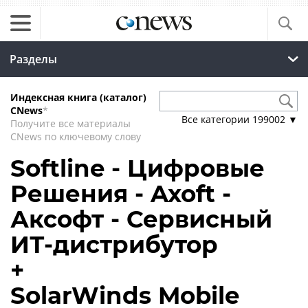
Разделы
Индексная книга (каталог)
CNews
*
Все категории
199002
▼
Получите все материалы
CNews по ключевому слову
Softline - Цифровые
Решения - Axoft -
Аксофт - Сервисный
ИТ-дистрибутор
+
SolarWinds Mobile