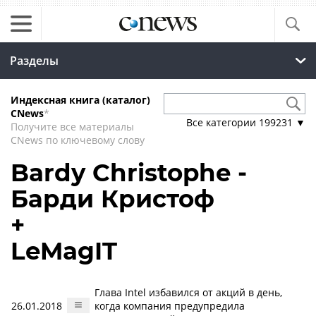
Разделы
Индексная книга (каталог)
CNews
*
Все категории
199231
▼
Получите все материалы
CNews по ключевому слову
Bardy Christophe -
Барди Кристоф
+
LeMagIT
Глава Intel избавился от акций в день,
26.01.2018
когда компания предупредила