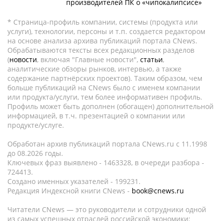
производителей ПК о «чипокалипсисе»
* Страница-профиль компании, системы (продукта или
услуги), технологии, персоны и т.п. создается редактором
на основе анализа архива публикаций портала CNews.
Обрабатываются тексты всех редакционных разделов
(
новости
, включая "Главные новости",
статьи
,
аналитические обзоры рынков, интервью, а также
содержание партнёрских проектов). Таким образом, чем
больше публикаций на CNews было с именем компании
или продукта/услуги, тем более информативен профиль.
Профиль может быть дополнен (обогащен) дополнительной
информацией, в т.ч. презентацией о компании или
продукте/услуге.
Обработан архив публикаций портала CNews.ru c 11.1998
до 08.2026 годы.
Ключевых фраз выявлено - 1463328, в очереди разбора -
724413.
Создано именных указателей - 199231.
Редакция Индексной книги CNews -
book@cnews.ru
Читатели CNews — это руководители и сотрудники одной
из самых успешных отраслей российской экономики: