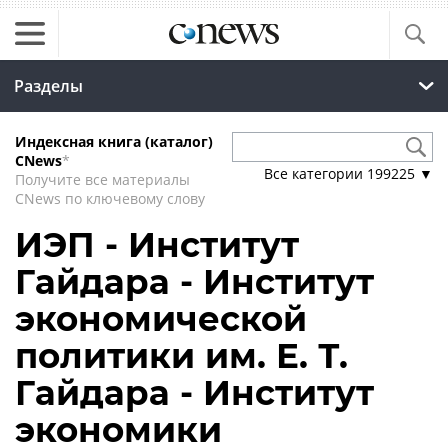
Разделы
Индексная книга (каталог)
CNews
*
Все категории
199225
▼
Получите все материалы
CNews по ключевому слову
ИЭП - Институт
Гайдара - Институт
экономической
политики им. Е. Т.
Гайдара - Институт
экономики