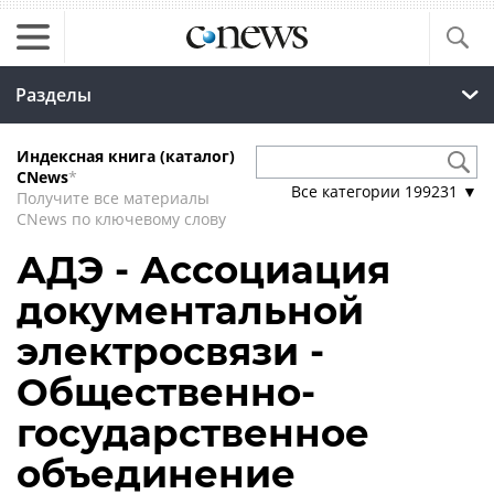
Разделы
Индексная книга (каталог)
CNews
*
Все категории
199231
▼
Получите все материалы
CNews по ключевому слову
АДЭ - Ассоциация
документальной
электросвязи -
Общественно-
государственное
объединение