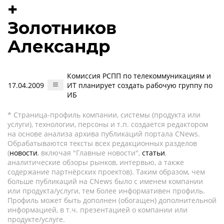
+
Золотников
Александр
Комиссия РСПП по телекоммуникациям и
17.04.2009
ИТ планирует создать рабочую группу по
ИБ
* Страница-профиль компании, системы (продукта или
услуги), технологии, персоны и т.п. создается редактором
на основе анализа архива публикаций портала CNews.
Обрабатываются тексты всех редакционных разделов
(
новости
, включая "Главные новости",
статьи
,
аналитические обзоры рынков, интервью, а также
содержание партнёрских проектов). Таким образом, чем
больше публикаций на CNews было с именем компании
или продукта/услуги, тем более информативен профиль.
Профиль может быть дополнен (обогащен) дополнительной
информацией, в т.ч. презентацией о компании или
продукте/услуге.