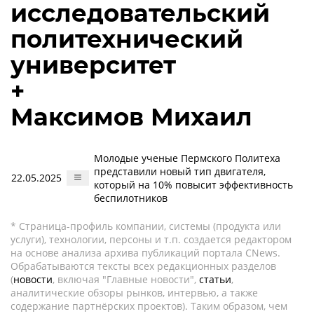
исследовательский
политехнический
университет
+
Максимов Михаил
Молодые ученые Пермского Политеха
представили новый тип двигателя,
22.05.2025
который на 10% повысит эффективность
беспилотников
* Страница-профиль компании, системы (продукта или
услуги), технологии, персоны и т.п. создается редактором
на основе анализа архива публикаций портала CNews.
Обрабатываются тексты всех редакционных разделов
(
новости
, включая "Главные новости",
статьи
,
аналитические обзоры рынков, интервью, а также
содержание партнёрских проектов). Таким образом, чем