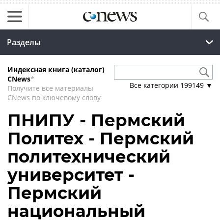
Разделы
Индексная книга (каталог)
CNews
*
Все категории
199149
▼
Получите все материалы
CNews по ключевому слову
ПНИПУ - Пермский
Политех - Пермский
политехнический
университет -
Пермский
национальный