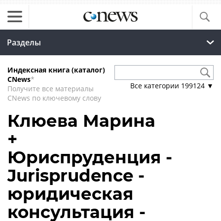
Разделы
Индексная книга (каталог)
CNews
*
Все категории
199124
▼
Получите все материалы
CNews по ключевому слову
Клюева Марина
+
Юриспруденция -
Jurisprudence -
юридическая
консультация -