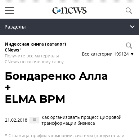
Разделы
Индексная книга (каталог)
CNews
*
Все категории
199124
▼
Получите все материалы
CNews по ключевому слову
Бондаренко Алла
+
ELMA BPM
Как организовать процесс цифровой
21.02.2018
трансформации бизнеса
* Страница-профиль компании, системы (продукта или