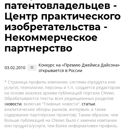
патентовладельцев -
Центр практического
изобретательства -
Некоммерческое
партнерство
Конкурс на «Премию Джеймса Дайсона»
03.02.2010
открывается в России
* Страница-профиль компании, системы (продукта или
услуги), технологии, персоны и т.п. создается редактором
на основе анализа архива публикаций портала CNews.
Обрабатываются тексты всех редакционных разделов
(
новости
, включая "Главные новости",
статьи
,
аналитические обзоры рынков, интервью, а также
содержание партнёрских проектов). Таким образом, чем
больше публикаций на CNews было с именем компании
или продукта/услуги, тем более информативен профиль.