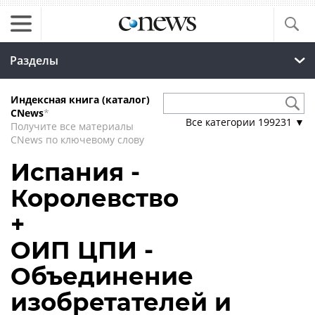
Разделы
Индексная книга (каталог)
CNews
*
Все категории
199231
▼
Получите все материалы
CNews по ключевому слову
Испания -
Королевство
+
ОИП ЦПИ -
Объединение
изобретателей и