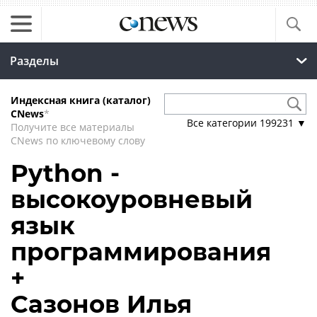
Разделы
Индексная книга (каталог)
CNews
*
Все категории
199231
▼
Получите все материалы
CNews по ключевому слову
Python -
высокоуровневый
язык
программирования
+
Сазонов Илья