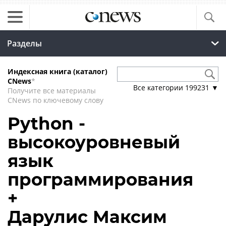
Разделы
Индексная книга (каталог)
CNews
*
Все категории
199231
▼
Получите все материалы
CNews по ключевому слову
Python -
высокоуровневый
язык
программирования
+
Дарулис Максим