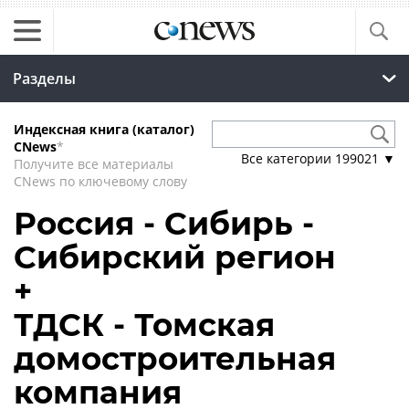
Разделы
Индексная книга (каталог)
CNews
*
Все категории
199021
▼
Получите все материалы
CNews по ключевому слову
Россия - Сибирь -
Сибирский регион
+
ТДСК - Томская
домостроительная
компания