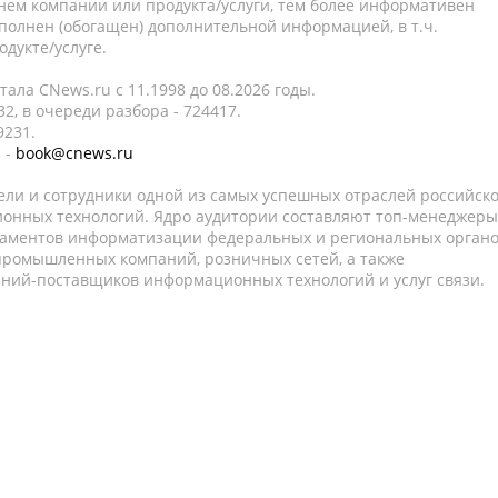
нем компании или продукта/услуги, тем более информативен
полнен (обогащен) дополнительной информацией, в т.ч.
дукте/услуге.
ала CNews.ru c 11.1998 до 08.2026 годы.
2, в очереди разбора - 724417.
9231.
 -
book@cnews.ru
ели и сотрудники одной из самых успешных отраслей российск
онных технологий. Ядро аудитории составляют топ-менеджеры
таментов информатизации федеральных и региональных орган
 промышленных компаний, розничных сетей, а также
аний-поставщиков информационных технологий и услуг связи.