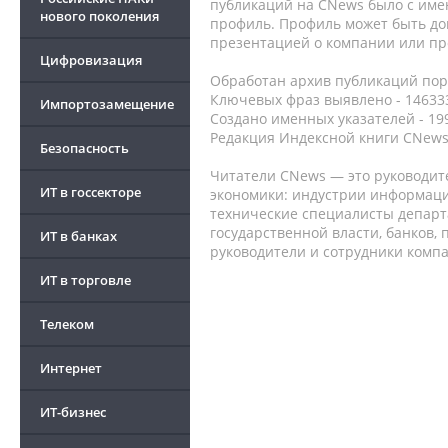
публикаций на CNews было с име
нового поколения
профиль. Профиль может быть до
презентацией о компании или про
Цифровизация
Обработан архив публикаций порт
Ключевых фраз выявлено - 146333
Импортозамещение
Создано именных указателей - 19
Редакция Индексной книги CNews
Безопасность
Читатели CNews — это руководит
ИТ в госсекторе
экономики: индустрии информаци
технические специалисты депар
государственной власти, банков,
ИТ в банках
руководители и сотрудники комп
ИТ в торговле
Телеком
Интернет
ИТ-бизнес