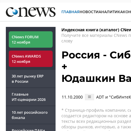
ГЛАВНАЯ
НОВОСТИ
АНАЛИТИКА
КО
Индексная книга (каталог) CNe
Получите все материалы CNews 
CNews FORUM
слову
12 ноября
Россия - Си
CNews AWARDS
12 ноября
+
Юдашкин Ва
30 лет рынку ERP
в России
Главные
11.10.2000
ADT и "СибИнтеК
ИТ-сценарии
2026
* Страница-профиль компании, сис
10 лет российского
создается редактором на основе
бэкапа
тексты всех редакционных раздел
обзоры рынков, интервью, а такж
Российские ПАКи