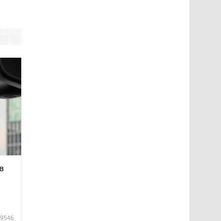
в
9546