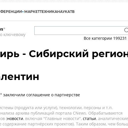
НФЕРЕНЦИИ
МАРКЕТ
ТЕХНИКА
НАУКА
ТВ
ws
*
по ключевому
Все категории
199231
бирь - Сибирский регио
лентин
" заключили соглашение о партнерстве
темы (продукта или услуги), технологии, персоны и т.п.
 анализа архива публикаций портала CNews. Обрабатываются
ов (
новости
, включая "Главные новости",
статьи
, аналитически
е содержание партнёрских проектов). Таким образом, чем боль