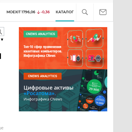
MOEXIT
1796,06
-0,36
КАТАЛОГ
CNEWS ANALYTICS
▼
Топ-10 сфер применения
н
квантовых компьютеров.
Инфографика CNews
CNEWS ANALYTICS
Цифровые активы
«Росатома».
Инфографика CNews
е
ше