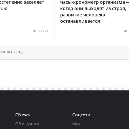
остепенно заселяет
часы-хронометр организма 
нью
когда они выходят из строя,
развитие человека
останавливается
36630
КАЗАТЬ ЕЩЕ
CNews
Соцсети
Об издании
Max