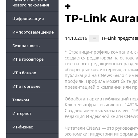
+
нового поколения
TP-Link Aura
Цифровизация
Импортозамещение
14.10.2016
TP-Link предста
Безопасность
* Страница-профиль компании, сис
создается редактором на основе
ИТ в госсекторе
тексты всех редакционных раздел
обзоры рынков, интервью, а такж
ИТ в банках
публикаций на CNews было с име
профиль. Профиль может быть до
ИТ в торговле
презентацией о компании или про
Обработан архив публикаций порт
Телеком
Ключевых фраз выявлено - 146264
Создано именных указателей - 19
Интернет
Редакция Индексной книги CNews
ИТ-бизнес
Читатели CNews — это руководит
экономики: индустрии информаци