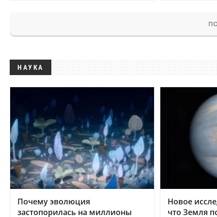
ПО
НАУКА
Почему эволюция
Новое иссле
застопорилась на миллионы
что Земля п