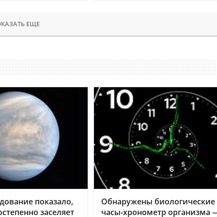
КАЗАТЬ ЕЩЕ
дование показало,
Обнаружены биологические
остепенно заселяет
часы-хронометр организма 