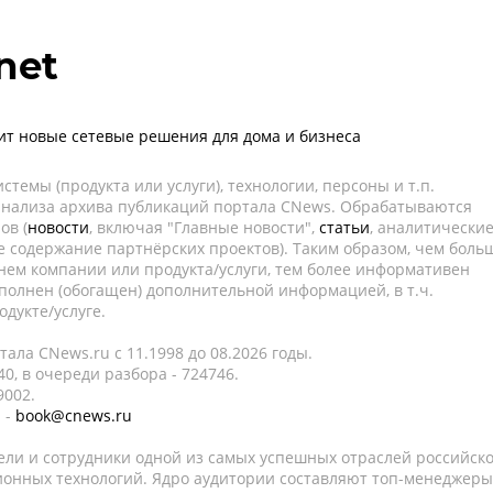
net
вит новые сетевые решения для дома и бизнеса
темы (продукта или услуги), технологии, персоны и т.п.
 анализа архива публикаций портала CNews. Обрабатываются
ов (
новости
, включая "Главные новости",
статьи
, аналитически
е содержание партнёрских проектов). Таким образом, чем боль
нем компании или продукта/услуги, тем более информативен
полнен (обогащен) дополнительной информацией, в т.ч.
дукте/услуге.
ала CNews.ru c 11.1998 до 08.2026 годы.
0, в очереди разбора - 724746.
9002.
 -
book@cnews.ru
ели и сотрудники одной из самых успешных отраслей российск
онных технологий. Ядро аудитории составляют топ-менеджеры