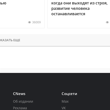
нью
когда они выходят из строя,
развитие человека
останавливается
36009
КАЗАТЬ ЕЩЕ
CNews
Соцсети
Об издании
Max
Реклама
VK