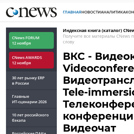
ГЛАВНАЯ
НОВОСТИ
АНАЛИТИКА
КО
Индексная книга (каталог) CNe
Получите все материалы CNews 
CNews FORUM
слову
12 ноября
ВКС - Видео
CNews AWARDS
12 ноября
Videoconfere
Видеотрансля
30 лет рынку ERP
в России
Tele-immersi
Главные
Телеконфере
ИТ-сценарии
2026
конференции
10 лет российского
бэкапа
Видеочат
Российские ПАКи