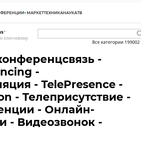
НФЕРЕНЦИИ
МАРКЕТ
ТЕХНИКА
НАУКА
ТВ
ws
*
по ключевому
Все категории
199002
конференцсвязь -
ncing -
ция - TelePresence -
on - Телеприсутствие -
нции - Онлайн-
 - Видеозвонок -