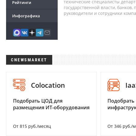
технические специалисты депар
Рейтинги
государственной власти, банков,
руководители и сотрудники комп
Инфографика
CNEWSMARKET
Colocation
Iaa
Подобрать ЦОД для
Подобрать
размещения ИТ-оборудования
инфраструк
От 815 руб./месяц
От 346 руб./