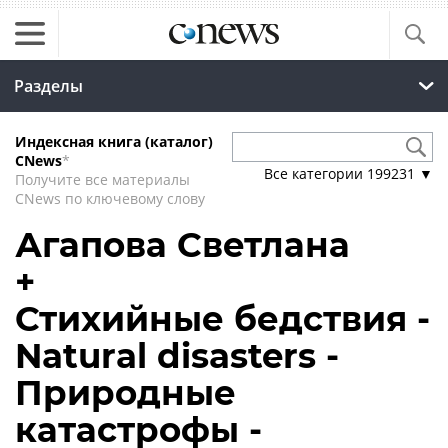
Разделы
Индексная книга (каталог)
CNews
*
Все категории
199231
▼
Получите все материалы
CNews по ключевому слову
Агапова Светлана
+
Стихийные бедствия -
Natural disasters -
Природные
катастрофы -