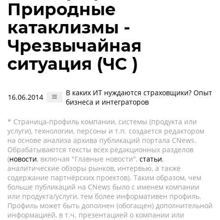
Природные
катаклизмы -
Чрезвычайная
ситуация (ЧС )
В каких ИТ нуждаются страховщики? Опыт
16.06.2014
бизнеса и интеграторов
* Страница-профиль компании, системы (продукта или
услуги), технологии, персоны и т.п. создается редактором
на основе анализа архива публикаций портала CNews.
Обрабатываются тексты всех редакционных разделов
(
новости
, включая "Главные новости",
статьи
,
аналитические обзоры рынков, интервью, а также
содержание партнёрских проектов). Таким образом, чем
больше публикаций на CNews было с именем компании
или продукта/услуги, тем более информативен профиль.
Профиль может быть дополнен (обогащен) дополнительной
информацией, в т.ч. презентацией о компании или