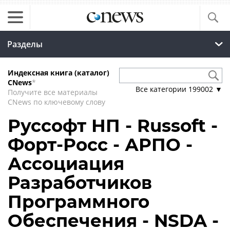
Разделы
Индексная книга (каталог)
CNews
*
Все категории
199002
▼
Получите все материалы
CNews по ключевому слову
Руссофт НП - Russoft -
Форт-Росс - АРПО -
Ассоциация
Разработчиков
Программного
Обеспечения - NSDA -