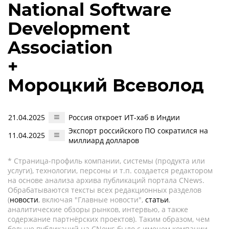
National Software
Development
Association
+
Мороцкий Всеволод
21.04.2025
Россия откроет ИТ-хаб в Индии
Экспорт российского ПО сократился на
11.04.2025
миллиард долларов
* Страница-профиль компании, системы (продукта или
услуги), технологии, персоны и т.п. создается редактором
на основе анализа архива публикаций портала CNews.
Обрабатываются тексты всех редакционных разделов
(
новости
, включая "Главные новости",
статьи
,
аналитические обзоры рынков, интервью, а также
содержание партнёрских проектов). Таким образом, чем
больше публикаций на CNews было с именем компании