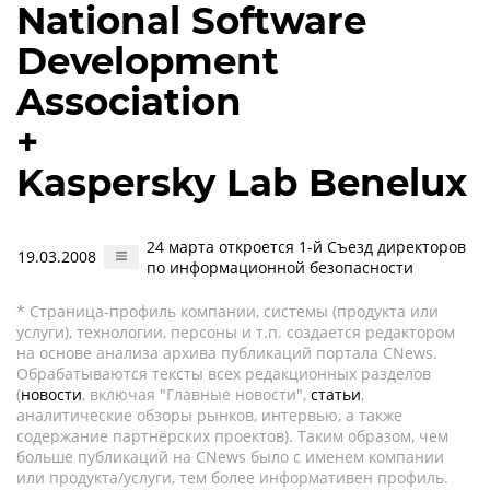
National Software
Development
Association
+
Kaspersky Lab Benelux
24 марта откроется 1-й Съезд директоров
19.03.2008
по информационной безопасности
* Страница-профиль компании, системы (продукта или
услуги), технологии, персоны и т.п. создается редактором
на основе анализа архива публикаций портала CNews.
Обрабатываются тексты всех редакционных разделов
(
новости
, включая "Главные новости",
статьи
,
аналитические обзоры рынков, интервью, а также
содержание партнёрских проектов). Таким образом, чем
больше публикаций на CNews было с именем компании
или продукта/услуги, тем более информативен профиль.