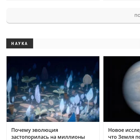
ПО
НАУКА
Почему эволюция
Новое иссле
застопорилась на миллионы
что Земля п