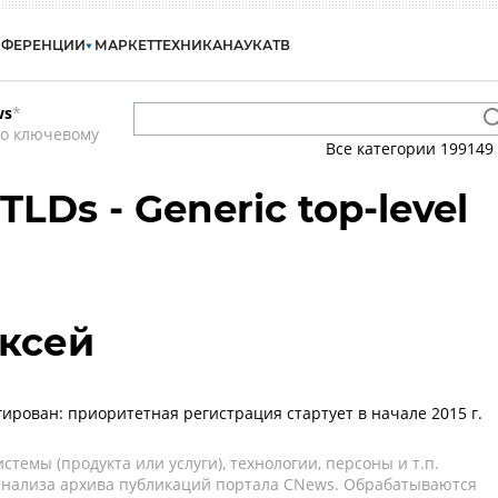
НФЕРЕНЦИИ
МАРКЕТ
ТЕХНИКА
НАУКА
ТВ
ws
*
по ключевому
Все категории
199149
LDs - Generic top-level
ксей
гирован: приоритетная регистрация стартует в начале 2015 г.
темы (продукта или услуги), технологии, персоны и т.п.
 анализа архива публикаций портала CNews. Обрабатываются