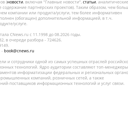
ов (
новости
, включая "Главные новости",
статьи
, аналитически
е содержание партнёрских проектов). Таким образом, чем боль
нем компании или продукта/услуги, тем более информативен
полнен (обогащен) дополнительной информацией, в т.ч.
дукте/услуге.
ала CNews.ru c 11.1998 до 08.2026 годы.
2, в очереди разбора - 724626.
9149.
 -
book@cnews.ru
ели и сотрудники одной из самых успешных отраслей российск
онных технологий. Ядро аудитории составляют топ-менеджеры
таментов информатизации федеральных и региональных орган
 промышленных компаний, розничных сетей, а также
аний-поставщиков информационных технологий и услуг связи.