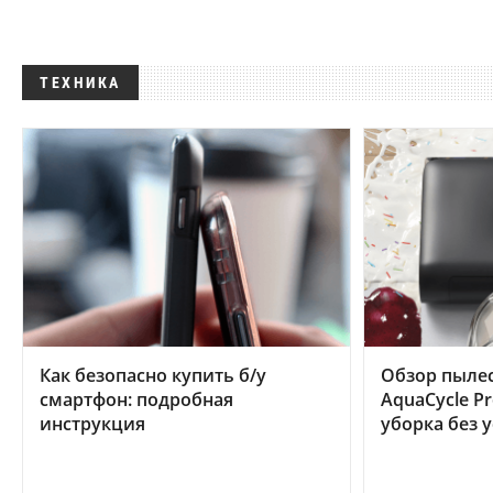
ТЕХНИКА
Как безопасно купить б/у
Обзор пылес
смартфон: подробная
AquaCycle Pr
инструкция
уборка без 