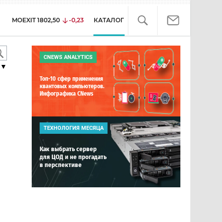
MOEXIT
1802,50
-0,23
КАТАЛОГ
CNEWS ANALYTICS
▼
Топ-10 сфер применения
квантовых компьютеров.
Инфографика CNews
ТЕХНОЛОГИЯ МЕСЯЦА
Как выбрать сервер
для ЦОД и не прогадать
в перспективе