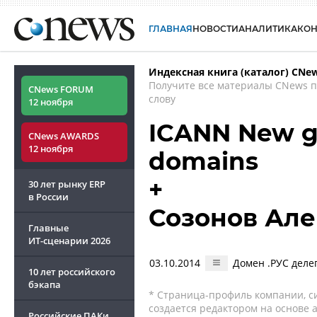
ГЛАВНАЯ
НОВОСТИ
АНАЛИТИКА
КО
Индексная книга (каталог) CNe
Получите все материалы CNews 
CNews FORUM
слову
12 ноября
ICANN New gT
CNews AWARDS
12 ноября
domains
+
30 лет рынку ERP
в России
Созонов Але
Главные
ИТ-сценарии
2026
03.10.2014
Домен .РУС деле
10 лет российского
бэкапа
* Страница-профиль компании, сис
создается редактором на основе
Российские ПАКи