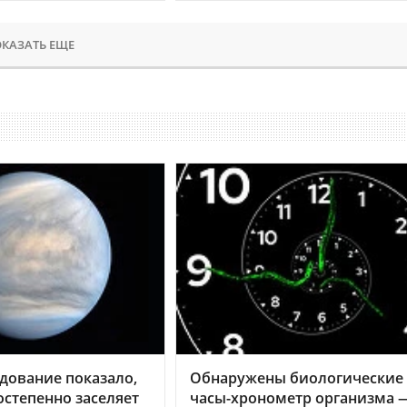
КАЗАТЬ ЕЩЕ
дование показало,
Обнаружены биологические
остепенно заселяет
часы-хронометр организма 