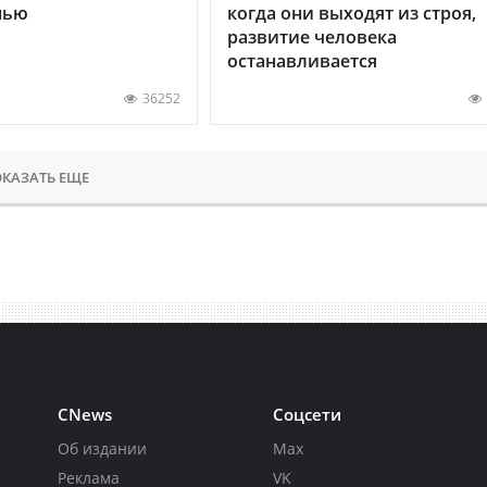
нью
когда они выходят из строя,
развитие человека
останавливается
36252
КАЗАТЬ ЕЩЕ
CNews
Соцсети
Об издании
Max
Реклама
VK