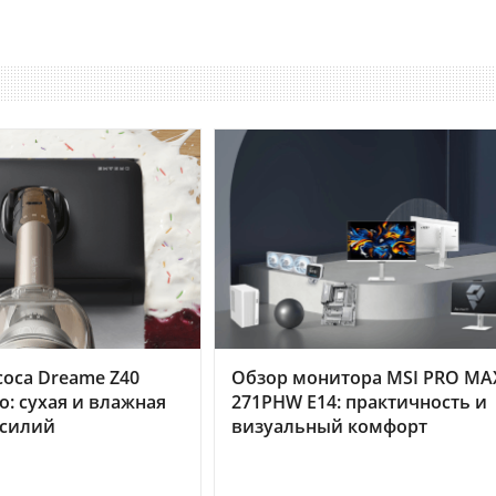
оса Dreame Z40
Обзор монитора MSI PRO MA
o: сухая и влажная
271PHW E14: практичность и
усилий
визуальный комфорт