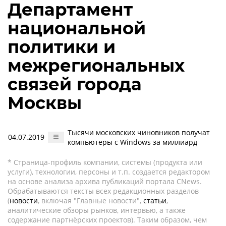
Департамент
национальной
политики и
межрегиональных
связей города
Москвы
Тысячи московских чиновников получат
04.07.2019
компьютеры с Windows за миллиард
* Страница-профиль компании, системы (продукта или
услуги), технологии, персоны и т.п. создается редактором
на основе анализа архива публикаций портала CNews.
Обрабатываются тексты всех редакционных разделов
(
новости
, включая "Главные новости",
статьи
,
аналитические обзоры рынков, интервью, а также
содержание партнёрских проектов). Таким образом, чем