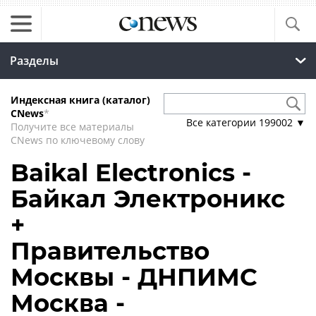
Разделы
Индексная книга (каталог)
CNews
*
Все категории
199002
▼
Получите все материалы
CNews по ключевому слову
Baikal Electronics -
Байкал Электроникс
+
Правительство
Москвы - ДНПИМС
Москва -