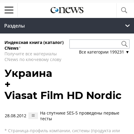
Разделы
Индексная книга (каталог)
CNews
*
Все категории
199231
▼
Получите все материалы
CNews по ключевому слову
Украина
+
Viasat Film HD Nordic
На спутнике SES-5 проведены первые
28.08.2012
тесты
* Страница-профиль компании, системы (продукта или