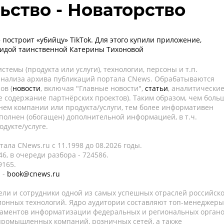
ьство - Новаторство
 построит «убийцу» TikTok. Для этого купили приложение,
гидой таинственной Катерины Тихоновой
темы (продукта или услуги), технологии, персоны и т.п.
 анализа архива публикаций портала CNews. Обрабатываются
ов (
новости
, включая "Главные новости",
статьи
, аналитически
е содержание партнёрских проектов). Таким образом, чем боль
нем компании или продукта/услуги, тем более информативен
полнен (обогащен) дополнительной информацией, в т.ч.
дукте/услуге.
ала CNews.ru c 11.1998 до 08.2026 годы.
6, в очереди разбора - 724586.
9165.
 -
book@cnews.ru
ели и сотрудники одной из самых успешных отраслей российск
онных технологий. Ядро аудитории составляют топ-менеджеры
таментов информатизации федеральных и региональных орган
 промышленных компаний, розничных сетей, а также