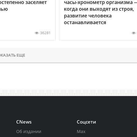
остепенно заселяет
часы-хронометр организма 
нью
когда они выходят из строя,
развитие человека
останавливается
36281
КАЗАТЬ ЕЩЕ
CNews
Соцсети
Об издании
Max