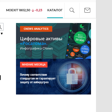
MOEXIT
1802,50
-0,23
КАТАЛОГ
CNEWS ANALYTICS
▼
Цифровые активы
«Росатома».
Инфографика CNews
МНЕНИЕ МЕСЯЦА
и
Почему соответствие
стандартам не гарантирует
защиту от киберугроз