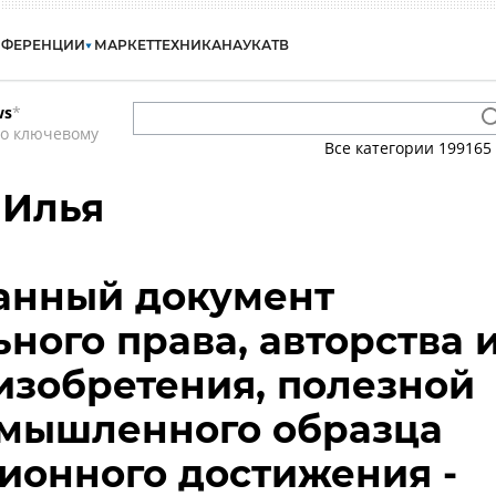
НФЕРЕНЦИИ
МАРКЕТ
ТЕХНИКА
НАУКА
ТВ
ws
*
по ключевому
Все категории
199165
 Илья
ранный документ
ного права, авторства 
изобретения, полезной
омышленного образца
ионного достижения -