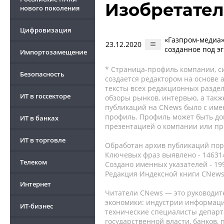
Изобретател
нового поколения
Цифровизация
«Газпром-медиа»
23.12.2020
созданное под э
Импортозамещение
* Страница-профиль компании, сис
Безопасность
создается редактором на основе
тексты всех редакционных раздел
ИТ в госсекторе
обзоры рынков, интервью, а такж
публикаций на CNews было с име
профиль. Профиль может быть до
ИТ в банках
презентацией о компании или про
ИТ в торговле
Обработан архив публикаций порт
Ключевых фраз выявлено - 146314
Телеком
Создано именных указателей - 19
Редакция Индексной книги CNews
Интернет
Читатели CNews — это руководит
экономики: индустрии информаци
ИТ-бизнес
технические специалисты депар
государственной власти, банков,