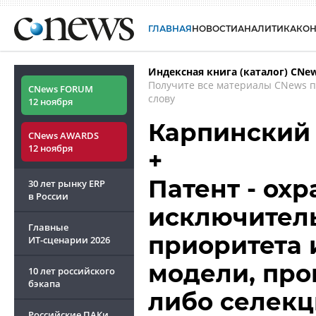
ГЛАВНАЯ
НОВОСТИ
АНАЛИТИКА
КО
Индексная книга (каталог) CNe
Получите все материалы CNews 
CNews FORUM
слову
12 ноября
Карпинский
CNews AWARDS
12 ноября
+
Патент - ох
30 лет рынку ERP
в России
исключитель
Главные
приоритета 
ИТ-сценарии
2026
модели, пр
10 лет российского
бэкапа
либо селекц
Российские ПАКи